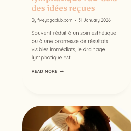
des idées reçues
By
fiveyogaclub.com
31 January 2026
Souvent réduit à un soin esthétique
ou à une promesse de résultats
visibles immédiats, le drainage
lymphatique est…
LE
READ MORE
DRAINAGE
LYMPHATIQUE :
AU-
DELÀ
DES
IDÉES
REÇUES