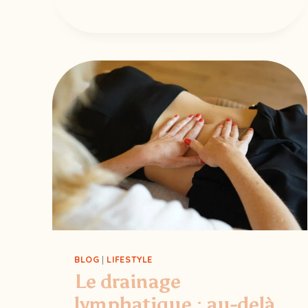
CENTRE
VIVANT
DU
CORPS,
S’ÉVEILLE
AU
PRINTEMPS
BLOG
|
LIFESTYLE
Le drainage
lymphatique : au-delà