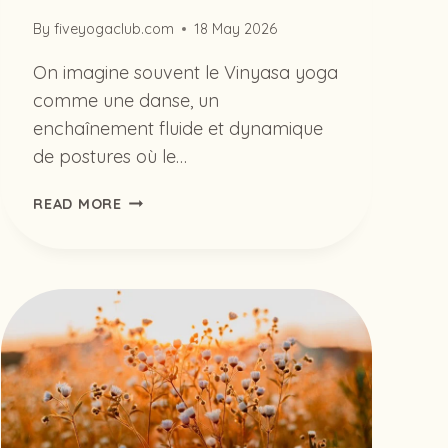
By
fiveyogaclub.com
18 May 2026
On imagine souvent le Vinyasa yoga
comme une danse, un
enchaînement fluide et dynamique
de postures où le…
POURQUOI
READ MORE
LES
FONDATIONS
SONT-
ELLES
LE
SECRET
D’UNE
PRATIQUE
DE
YOGA