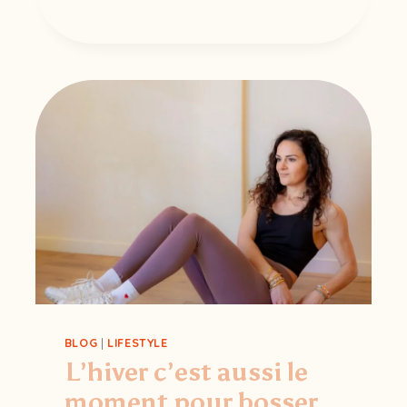
MTC
:
ACCUEILLIR
SA
VISION
BLOG
|
LIFESTYLE
L’hiver c’est aussi le
moment pour bosser