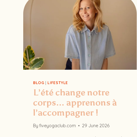
BLOG
|
LIFESTYLE
L’été change notre
corps… apprenons à
l’accompagner !
By
fiveyogaclub.com
29 June 2026