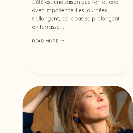
L’été est une saison que l’on attend
avec impatience. Les journées
s’allongent, les repas se prolongent
en terrasse,…
L’ÉTÉ
READ MORE
CHANGE
NOTRE
CORPS…
APPRENONS
À
L’ACCOMPAGNER
!