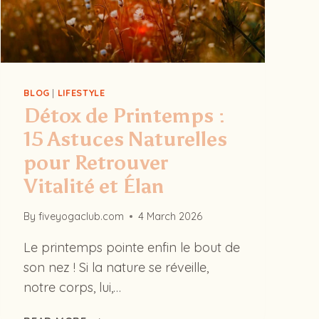
TRANSFORMATRICE
?
BLOG
|
LIFESTYLE
Détox de Printemps :
15 Astuces Naturelles
pour Retrouver
Vitalité et Élan
By
fiveyogaclub.com
4 March 2026
Le printemps pointe enfin le bout de
son nez ! Si la nature se réveille,
notre corps, lui,…
DÉTOX