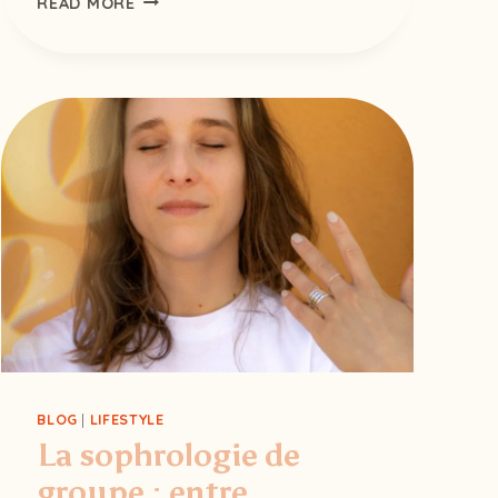
READ MORE
DE
PRINTEMPS
:
15
ASTUCES
NATURELLES
POUR
RETROUVER
VITALITÉ
ET
ÉLAN
BLOG
|
LIFESTYLE
La sophrologie de
groupe : entre