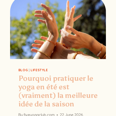
BLOG
|
LIFESTYLE
Pourquoi pratiquer le
yoga en été est
(vraiment) la meilleure
idée de la saison
By
fiveyogaclub.com
22 June 2026