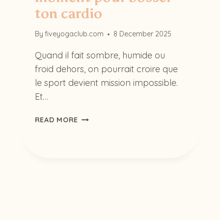
ton cardio
By
fiveyogaclub.com
8 December 2025
Quand il fait sombre, humide ou
froid dehors, on pourrait croire que
le sport devient mission impossible.
Et…
L’HIVER
READ MORE
C’EST
AUSSI
LE
MOMENT
POUR
BOSSER
TON
CARDIO