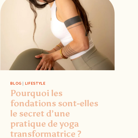
BLOG
|
LIFESTYLE
Pourquoi les
fondations sont-elles
le secret d’une
pratique de yoga
transformatrice ?