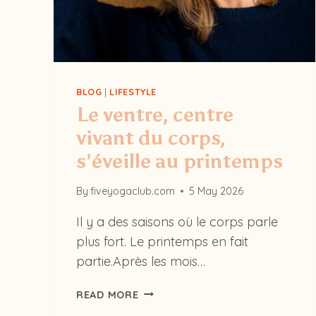
BLOG
|
LIFESTYLE
Le ventre, centre
vivant du corps,
s’éveille au printemps
By
fiveyogaclub.com
5 May 2026
Il y a des saisons où le corps parle
plus fort. Le printemps en fait
partie.Après les mois…
LE
READ MORE
VENTRE,