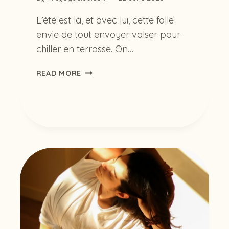
L’été est là, et avec lui, cette folle
envie de tout envoyer valser pour
chiller en terrasse. On…
POURQUOI
READ MORE
PRATIQUER
LE
YOGA
EN
ÉTÉ
EST
(VRAIMENT)
LA
MEILLEURE
IDÉE
DE
LA
SAISON