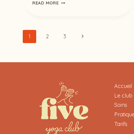
LE
READ MORE
YIN
YOGA,
UNE
INVITATION
Page
Next
1
2
3
À
RALENTIR
Page
navigation
Accueil
Le club
Soins
Pratiqu
Tarifs