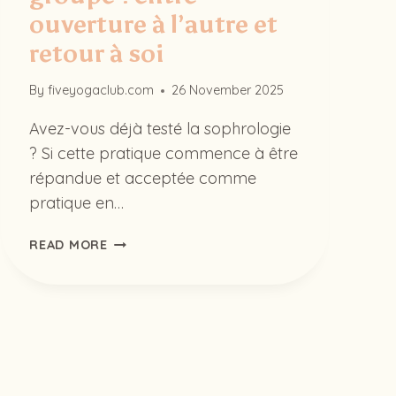
ouverture à l’autre et
retour à soi
By
fiveyogaclub.com
26 November 2025
Avez-vous déjà testé la sophrologie
? Si cette pratique commence à être
répandue et acceptée comme
pratique en…
LA
READ MORE
SOPHROLOGIE
DE
GROUPE
:
ENTRE
OUVERTURE
À