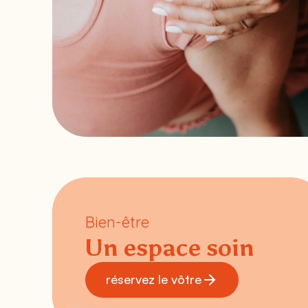
Bien-être
Un espace soin
réservez le vôtre