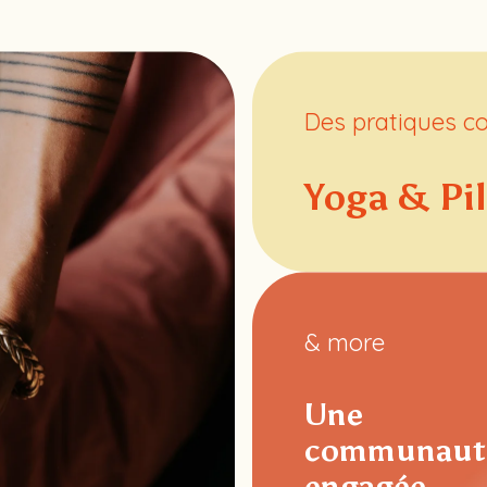
Des pratiques co
Yoga & Pi
& more
Une
communaut
engagée