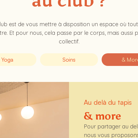
au club ?
club est de vous mettre à disposition un espace où tout
tre. Et pour nous, cela passe par le corps, mais aussi pa
collectif.
Yoga
Soins
& Mor
Au delà du tapis
& more
Pour partager au del
nous vous proposons 