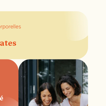
rporelles
lates
é