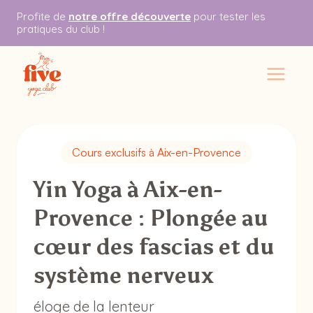
Skip
Profite de
notre offre découverte
pour tester les
to
pratiques du club !
content
Cours exclusifs à Aix-en-Provence
Yin Yoga à Aix-en-
Provence : Plongée au
cœur des fascias et du
système nerveux
éloge de la lenteur