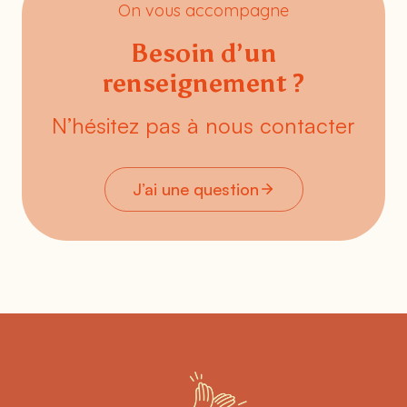
On vous accompagne
Besoin d’un
renseignement ?
N’hésitez pas à nous contacter
J’ai une question