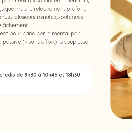
pour ceux qui souhaitent ralentir. Ici,
sique mais le relâchement profond.
enues plusieurs minutes, soutenues
relâchement.
ment pour canaliser le mental par
e passive (= sans effort) la souplesse
credis de 9h30 à 10h45 et 18h30