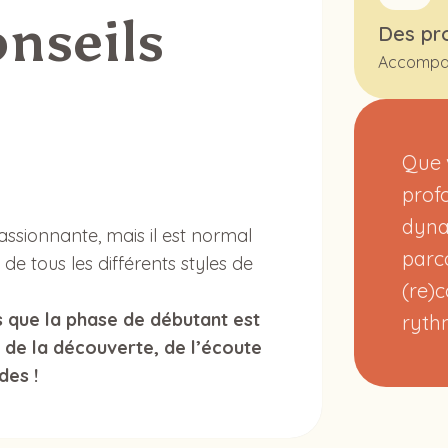
nseils
Des pr
Accompag
Que 
prof
dyna
ssionnante, mais il est normal
parc
 de tous les différents styles de
(re)
 que la phase de débutant est
ryth
t de la découverte, de l’écoute
des !