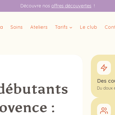
Découvre nos
offres découvertes
!
ga
Soins
Ateliers
Tarifs
Le club
Con
Des co
débutants
Du doux 
ovence :