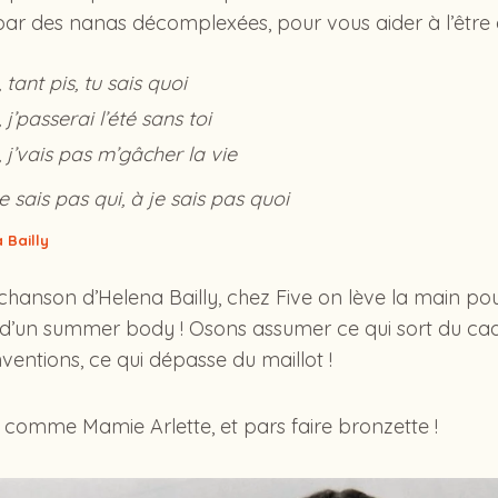
par des nanas décomplexées, pour vous aider à l’être 
ant pis, tu sais quoi
’passerai l’été sans toi
j’vais pas m’gâcher la vie
e sais pas qui, à je sais pas quoi
 Bailly
anson d’Helena Bailly, chez Five on lève la main pour
n d’un summer body ! Osons assumer ce qui sort du cad
entions, ce qui dépasse du maillot !
is comme Mamie Arlette, et pars faire bronzette !