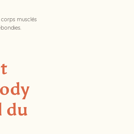
s corps musclés
ebondies.
t
body
l du