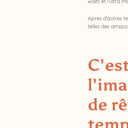
waifs et l’ultra 
Après d’autres t
telles des amazon
C’est
l’im
de rê
temp