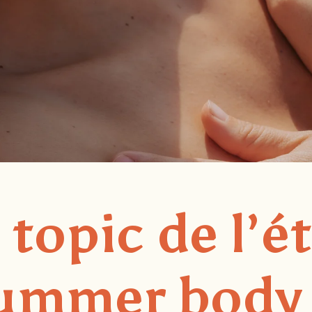
topic de l’ét
summer body