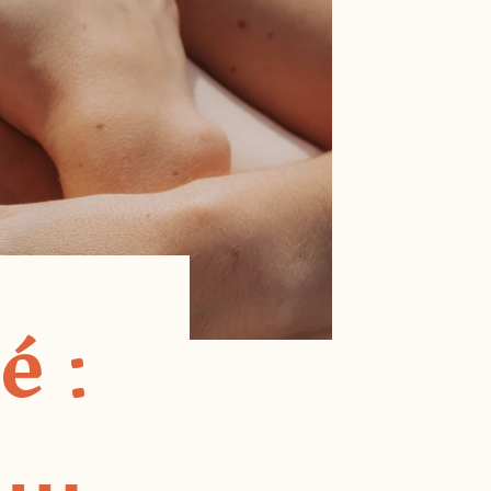
é :
 …