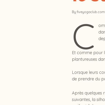
By
fiveyogaclub.com
C
omp
dan
dep
Et comme pour l
plantureuses dan
Lorsque leurs co
de prendre du po
Après quelques r
suivantes, la sil