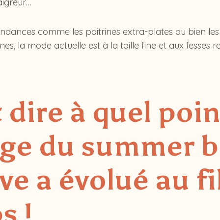
maigreur…
endances comme les poitrines extra-plates ou bien le
es, la mode actuelle est à la taille fine et aux fesses r
 dire à quel poin
age du summer 
ve a évolué au fi
s !